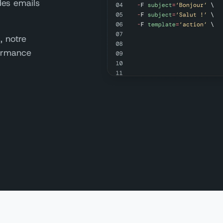
des emails
, notre
formance