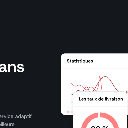
sans
ervice adaptif
illeure