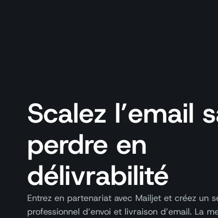
Scalez l’email 
perdre en
délivrabilité
Entrez en partenariat avec Mailjet et créez un s
professionnel d’envoi et livraison d’email. La me