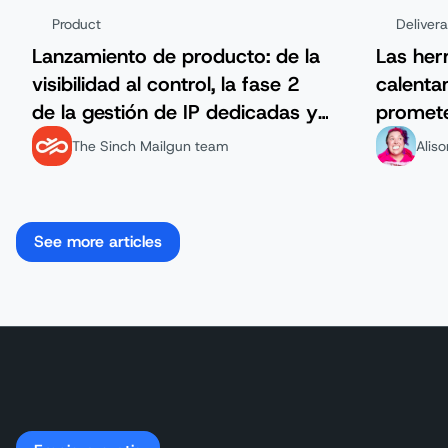
Product
Delivera
Lanzamiento de producto: de la
Las her
visibilidad al control, la fase 2
calenta
de la gestión de IP dedicadas ya
promete
está aquí.
engaña
The Sinch Mailgun team
Alis
See more articles