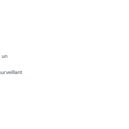
r un
urveillant