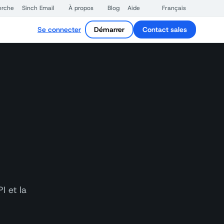
erche
Sinch Email
À propos
Blog
Aide
Français
Se connecter
Démarrer
Contact sales
I et la