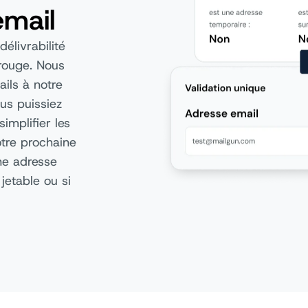
email
élivrabilité
 rouge. Nous
ails à notre
ous puissiez
implifier les
otre prochaine
ne adresse
jetable ou si