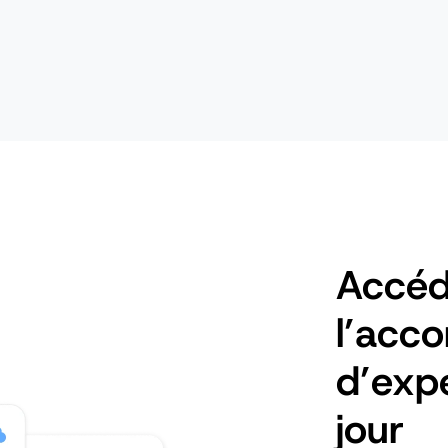
Accéd
l’acc
d’expe
jour