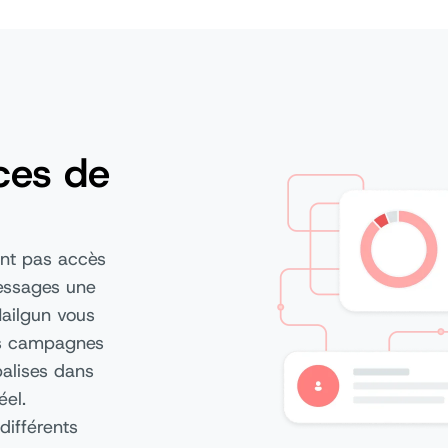
ces de
ent pas accès
essages une
Mailgun vous
os campagnes
balises dans
éel.
différents