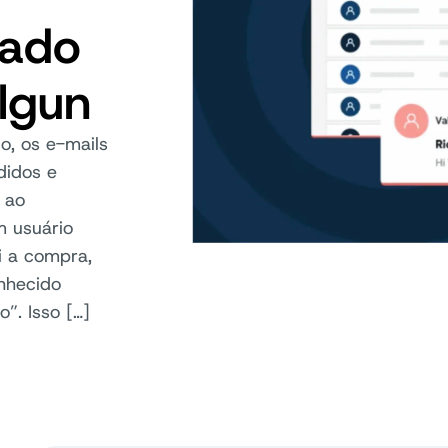
nado
lgun
o, os e-mails
didos e
 ao
m usuário
i a compra,
nhecido
”. Isso […]