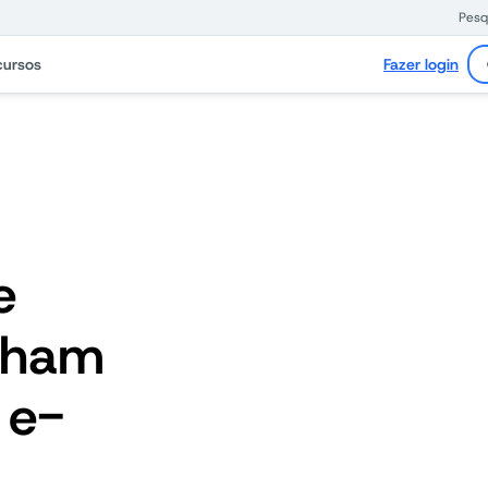
Pesq
cursos
Fazer login
e
lham
 e-