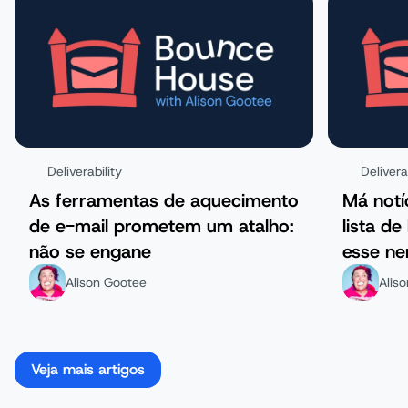
Deliverability
Delivera
As ferramentas de aquecimento
Má notí
de e-mail prometem um atalho:
lista de
não se engane
esse ne
proble
Alison Gootee
Alis
Veja mais artigos