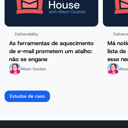
Deliverability
Delivera
As ferramentas de aquecimento
Má notí
de e-mail prometem um atalho:
lista de
não se engane
esse ne
proble
Alison Gootee
Alis
Estudos de caso